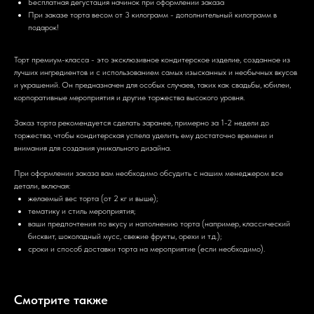
Бесплатная дегустация начинок при оформлении заказа
При заказе торта весом от 3 килограмм - дополнительный килограмм в
подарок!
Торт премиум-класса - это эксклюзивное кондитерское изделие, созданное из
лучших ингредиентов и с использованием самых изысканных и необычных вкусов
и украшений. Он предназначен для особых случаев, таких как свадьбы, юбилеи,
корпоративные мероприятия и другие торжества высокого уровня.
Заказ торта рекомендуется сделать заранее, примерно за 1-2 недели до
торжества, чтобы кондитерская успела уделить ему достаточно времени и
внимания для создания уникального дизайна.
При оформлении заказа вам необходимо обсудить с нашим менеджером все
детали, включая:
желаемый вес торта (от 2 кг и выше);
тематику и стиль мероприятия;
ваши предпочтения по вкусу и наполнению торта (например, классический
бисквит, шоколадный мусс, свежие фрукты, орехи и т.д.);
сроки и способ доставки торта на мероприятие (если необходимо).
Смотрите также