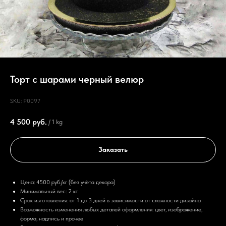
Торт с шарами черный велюр
SKU:
P0097
4 500
руб.
/
1 kg
Заказать
Цена: 4500 руб./кг (без учёта декора)
Минимальный вес: 2 кг
Срок изготовления: от 1 до 3 дней в зависимости от сложности дизайна
Возможность изменения любых деталей оформления: цвет, изображение,
форма, надпись и прочее