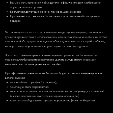
Возможность изменения любых деталей оформления: цвет, изображение,
форма, надпись и прочее
Бесплатная дегустация начинок при оформлении заказа
При заказе торта весом от 3 килограмм - дополнительный килограмм в
подарок!
Торт премиум-класса - это эксклюзивное кондитерское изделие, созданное из
лучших ингредиентов и с использованием самых изысканных и необычных вкусов
и украшений. Он предназначен для особых случаев, таких как свадьбы, юбилеи,
корпоративные мероприятия и другие торжества высокого уровня.
Заказ торта рекомендуется сделать заранее, примерно за 1-2 недели до
торжества, чтобы кондитерская успела уделить ему достаточно времени и
внимания для создания уникального дизайна.
При оформлении заказа вам необходимо обсудить с нашим менеджером все
детали, включая:
желаемый вес торта (от 2 кг и выше);
тематику и стиль мероприятия;
ваши предпочтения по вкусу и наполнению торта (например, классический
бисквит, шоколадный мусс, свежие фрукты, орехи и т.д.);
сроки и способ доставки торта на мероприятие (если необходимо).