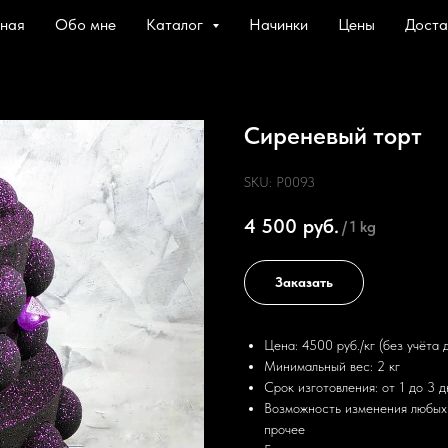
вная
Обо мне
Каталог
Начинки
Цены
Доста
Сиреневый торт
SKU:
P0093
4 500
руб.
/
1 kg
Заказать
Цена: 4500 руб./кг (без учёта 
Минимальный вес: 2 кг
Срок изготовления: от 1 до 3 
Возможность изменения любых 
прочее