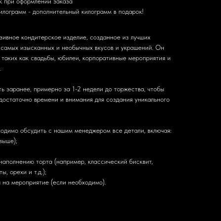
к при оформлении заказа
илограмм - дополнительный килограмм в подарок!
зивное кондитерское изделие, созданное из лучших
 самых изысканных и необычных вкусов и украшений. Он
 таких как свадьбы, юбилеи, корпоративные мероприятия и
.
ь заранее, примерно за 1-2 недели до торжества, чтобы
достаточно времени и внимания для создания уникального
одимо обсудить с нашим менеджером все детали, включая:
выше);
наполнению торта (например, классический бисквит,
, орехи и т.д.);
 на мероприятие (если необходимо).