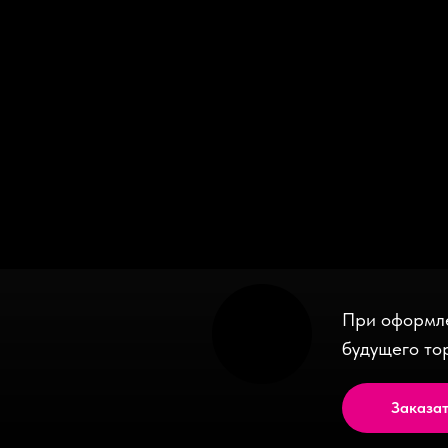
Серебряный торт
4 500
руб.
/
1 kg
В корзину
Заказать
За
При оформле
будущего то
Заказат