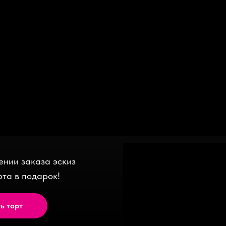
Торт кремовый
Торт на день рождения
девушке
4 500
руб.
/
1 kg
4 500
руб.
/
1 kg
В корзину
казать
В корзину
Заказать
нии заказа эскиз
рта в подарок!
ь торт