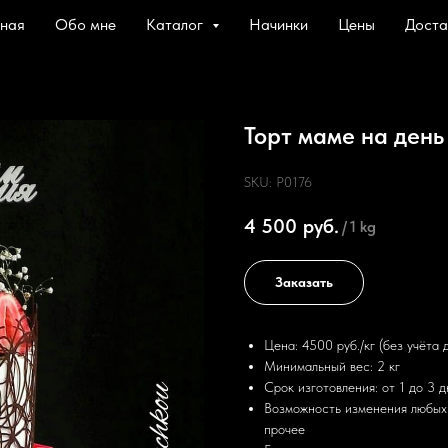
вная
Обо мне
Каталог
Начинки
Цены
Доста
Торт маме на ден
SKU:
P0176
4 500
руб.
/
1 kg
Заказать
Цена: 4500 руб./кг (без учёта 
Минимальный вес: 2 кг
Срок изготовления: от 1 до 3 
Возможность изменения любых 
прочее