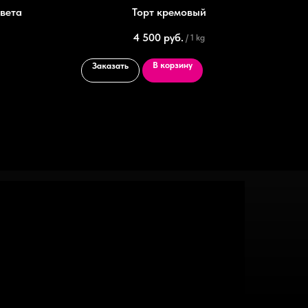
цвета
Торт кремовый
4 500
руб.
/
1 kg
В корзину
Заказать
За