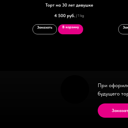
ый
Торт на 30 лет девушке
4 500
руб.
/
1 kg
В корзину
Заказать
За
При оформле
будущего то
Заказат