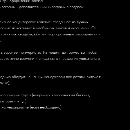
к при оформлении заказа
илограмм - дополнительный килограмм в подарок!
зивное кондитерское изделие, созданное из лучших
 самых изысканных и необычных вкусов и украшений. Он
 таких как свадьбы, юбилеи, корпоративные мероприятия и
.
ь заранее, примерно за 1-2 недели до торжества, чтобы
достаточно времени и внимания для создания уникального
одимо обсудить с нашим менеджером все детали, включая:
выше);
наполнению торта (например, классический бисквит,
, орехи и т.д.);
 на мероприятие (если необходимо).