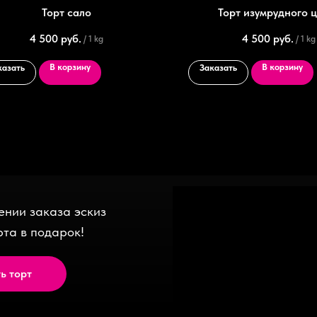
Торт сало
Торт изумрудного 
4 500
руб.
4 500
руб.
/
1 kg
/
1 kg
В корзину
В корзину
казать
Заказать
нии заказа эскиз
рта в подарок!
ь торт