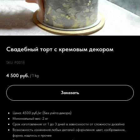
Свадебный торт с кремовым декором
SKU:
P0018
4 500
руб.
/
1 kg
Заказать
Цена: 4500 руб./кг (без учёта декора)
Минимальный вес: 2 кг
Срок изготовления: от 1 до 3 дней в зависимости от сложности дизайна
Возможность изменения любых деталей оформления: цвет, изображение,
форма, надпись и прочее