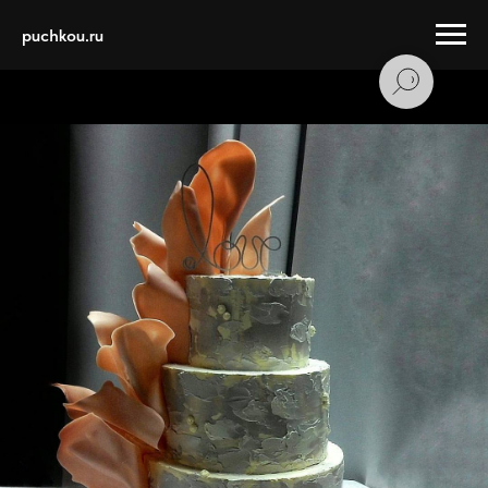
puchkou.ru