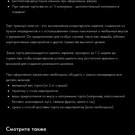
Бесплатная дегустация начинок при оформлении заказа
При заказе торта весом от 3 килограмм - дополнительный килограмм в
подарок!
Торт премиум-класса - это эксклюзивное кондитерское изделие, созданное из
лучших ингредиентов и с использованием самых изысканных и необычных вкусов
и украшений. Он предназначен для особых случаев, таких как свадьбы, юбилеи,
корпоративные мероприятия и другие торжества высокого уровня.
Заказ торта рекомендуется сделать заранее, примерно за 1-2 недели до
торжества, чтобы кондитерская успела уделить ему достаточно времени и
внимания для создания уникального дизайна.
При оформлении заказа вам необходимо обсудить с нашим менеджером все
детали, включая:
желаемый вес торта (от 2 кг и выше);
тематику и стиль мероприятия;
ваши предпочтения по вкусу и наполнению торта (например, классический
бисквит, шоколадный мусс, свежие фрукты, орехи и т.д.);
сроки и способ доставки торта на мероприятие (если необходимо).
Смотрите также