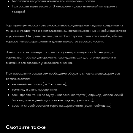
Бесплатная дегустация начинок при оформлении заказа
При заказе торта весом от 3 килограмм - дополнительный килограмм в
подарок!
Торт премиум-класса - это эксклюзивное кондитерское изделие, созданное из
лучших ингредиентов и с использованием самых изысканных и необычных вкусов
и украшений. Он предназначен для особых случаев, таких как свадьбы, юбилеи,
корпоративные мероприятия и другие торжества высокого уровня.
Заказ торта рекомендуется сделать заранее, примерно за 1-2 недели до
торжества, чтобы кондитерская успела уделить ему достаточно времени и
внимания для создания уникального дизайна.
При оформлении заказа вам необходимо обсудить с нашим менеджером все
детали, включая:
желаемый вес торта (от 2 кг и выше);
тематику и стиль мероприятия;
ваши предпочтения по вкусу и наполнению торта (например, классический
бисквит, шоколадный мусс, свежие фрукты, орехи и т.д.);
сроки и способ доставки торта на мероприятие (если необходимо).
Смотрите также