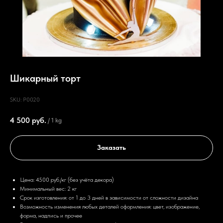
Шикарный торт
SKU:
P0020
4 500
руб.
/
1 kg
Заказать
Цена: 4500 руб./кг (без учёта декора)
Минимальный вес: 2 кг
Срок изготовления: от 1 до 3 дней в зависимости от сложности дизайна
Возможность изменения любых деталей оформления: цвет, изображение,
форма, надпись и прочее