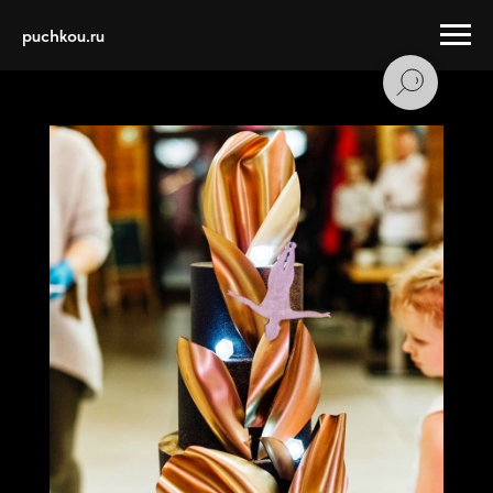
puchkou.ru