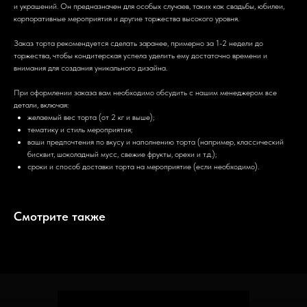
и украшений. Он предназначен для особых случаев, таких как свадьбы, юбилеи,
корпоративные мероприятия и другие торжества высокого уровня.
Заказ торта рекомендуется сделать заранее, примерно за 1-2 недели до
торжества, чтобы кондитерская успела уделить ему достаточно времени и
внимания для создания уникального дизайна.
При оформлении заказа вам необходимо обсудить с нашим менеджером все
детали, включая:
желаемый вес торта (от 2 кг и выше);
тематику и стиль мероприятия;
ваши предпочтения по вкусу и наполнению торта (например, классический
бисквит, шоколадный мусс, свежие фрукты, орехи и т.д.);
сроки и способ доставки торта на мероприятие (если необходимо).
Смотрите также