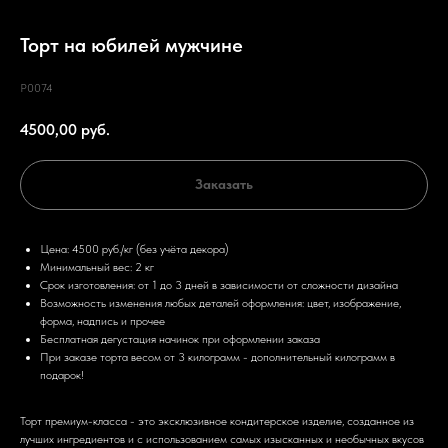
Торт на юбилей мужчине
P0074
4500,00
руб.
Заказать
Цена: 4500 руб./кг (без учёта декора)
Минимальный вес: 2 кг
Срок изготовления: от 1 до 3 дней в зависимости от сложности дизайна
Возможность изменения любых деталей оформления: цвет, изображение,
форма, надпись и прочее
Бесплатная дегустация начинок при оформлении заказа
При заказе торта весом от 3 килограмм - дополнительный килограмм в
подарок!
Торт премиум-класса - это эксклюзивное кондитерское изделие, созданное из
лучших ингредиентов и с использованием самых изысканных и необычных вкусов