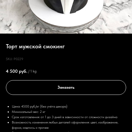
Торт мужской смокинг
SKU:
P0229
4 500
руб.
/
1 kg
Заказать
Цена: 4500 руб./кг (без учёта декора)
Минимальный вес: 2 кг
Срок изготовления: от 1 до 3 дней в зависимости от сложности дизайна
Возможность изменения любых деталей оформления: цвет, изображение,
форма, надпись и прочее