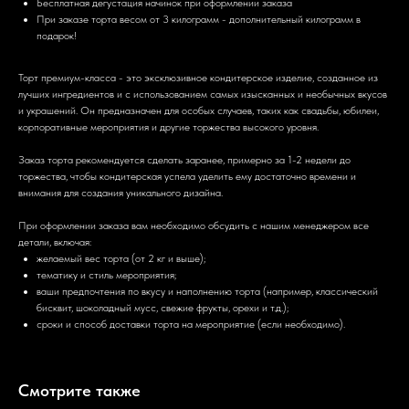
Бесплатная дегустация начинок при оформлении заказа
При заказе торта весом от 3 килограмм - дополнительный килограмм в
подарок!
Торт премиум-класса - это эксклюзивное кондитерское изделие, созданное из
лучших ингредиентов и с использованием самых изысканных и необычных вкусов
и украшений. Он предназначен для особых случаев, таких как свадьбы, юбилеи,
корпоративные мероприятия и другие торжества высокого уровня.
Заказ торта рекомендуется сделать заранее, примерно за 1-2 недели до
торжества, чтобы кондитерская успела уделить ему достаточно времени и
внимания для создания уникального дизайна.
При оформлении заказа вам необходимо обсудить с нашим менеджером все
детали, включая:
желаемый вес торта (от 2 кг и выше);
тематику и стиль мероприятия;
ваши предпочтения по вкусу и наполнению торта (например, классический
бисквит, шоколадный мусс, свежие фрукты, орехи и т.д.);
сроки и способ доставки торта на мероприятие (если необходимо).
Смотрите также