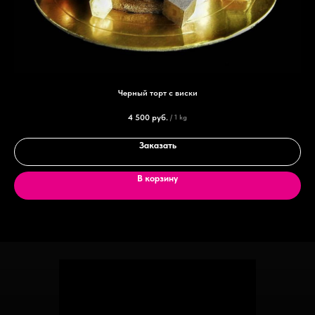
Черный торт с виски
4 500
руб.
/
1 kg
Заказать
В корзину