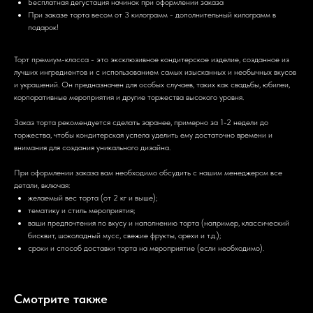
Бесплатная дегустация начинок при оформлении заказа
При заказе торта весом от 3 килограмм - дополнительный килограмм в
подарок!
Торт премиум-класса - это эксклюзивное кондитерское изделие, созданное из
лучших ингредиентов и с использованием самых изысканных и необычных вкусов
и украшений. Он предназначен для особых случаев, таких как свадьбы, юбилеи,
корпоративные мероприятия и другие торжества высокого уровня.
Заказ торта рекомендуется сделать заранее, примерно за 1-2 недели до
торжества, чтобы кондитерская успела уделить ему достаточно времени и
внимания для создания уникального дизайна.
При оформлении заказа вам необходимо обсудить с нашим менеджером все
детали, включая:
желаемый вес торта (от 2 кг и выше);
тематику и стиль мероприятия;
ваши предпочтения по вкусу и наполнению торта (например, классический
бисквит, шоколадный мусс, свежие фрукты, орехи и т.д.);
сроки и способ доставки торта на мероприятие (если необходимо).
Смотрите также