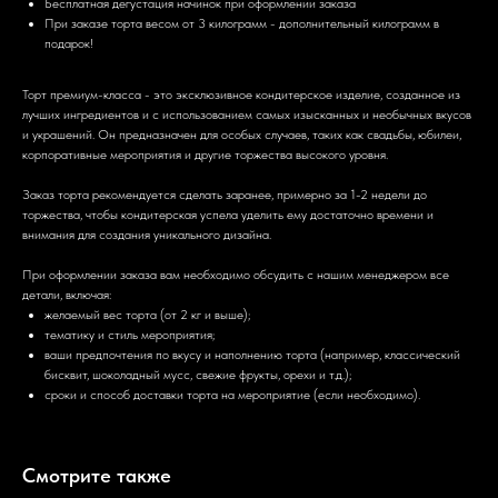
Бесплатная дегустация начинок при оформлении заказа
При заказе торта весом от 3 килограмм - дополнительный килограмм в
подарок!
Торт премиум-класса - это эксклюзивное кондитерское изделие, созданное из
лучших ингредиентов и с использованием самых изысканных и необычных вкусов
и украшений. Он предназначен для особых случаев, таких как свадьбы, юбилеи,
корпоративные мероприятия и другие торжества высокого уровня.
Заказ торта рекомендуется сделать заранее, примерно за 1-2 недели до
торжества, чтобы кондитерская успела уделить ему достаточно времени и
внимания для создания уникального дизайна.
При оформлении заказа вам необходимо обсудить с нашим менеджером все
детали, включая:
желаемый вес торта (от 2 кг и выше);
тематику и стиль мероприятия;
ваши предпочтения по вкусу и наполнению торта (например, классический
бисквит, шоколадный мусс, свежие фрукты, орехи и т.д.);
сроки и способ доставки торта на мероприятие (если необходимо).
Смотрите также